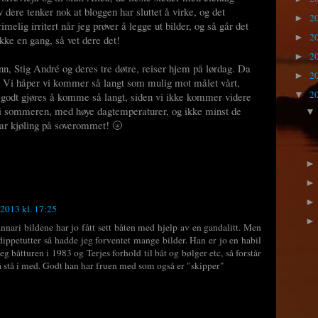
v dere tenker nok at bloggen har sluttet å virke, og det
2
►
elig irritert når jeg prøver å legge ut bilder, og så går det
2
►
kke en gang, så vet dere det!
2
►
nn, Stig André og deres tre døtre, reiser hjem på lørdag. Da
2
►
år. Vi håper vi kommer så langt som mulig mot målet vårt,
2
 godt gjøres å komme så langt, siden vi ikke kommer videre
▼
 vi sommeren, med høye dagtemperaturer, og ikke minst de
 har kjøling på soverommet! 🌝
i 2013 kl. 17:25
nari bildene har jo fått sett båten med hjelp av en gandalitt. Men
 dippetutter så hadde jeg forventet mange bilder. Han er jo en habil
g båtturen i 1983 og Terjes forhold til båt og bølger etc, så forstår
å stå i med. Godt han har fruen med som også er "skipper"