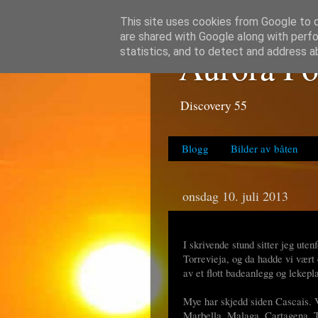
This site uses cookies from Google to de
are shared with Google along with perfo
Aurora Po
statistics, and to detect and address a
Discovery 55
Blogg
Bilder av båten
onsdag 10. juli 2013
I skrivende stund sitter jeg ute
Torrevieja, og da hadde vi vært 
av et flott badeanlegg og lekepla
Mye har skjedd siden Cascais. Vi
Marbella, Malaga, Cartagena, Tor