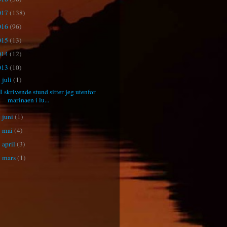
017
(138)
016
(96)
015
(13)
014
(12)
013
(10)
juli
(1)
▼
I skrivende stund sitter jeg utenfor
marinaen i lu...
juni
(1)
►
mai
(4)
►
april
(3)
►
mars
(1)
►