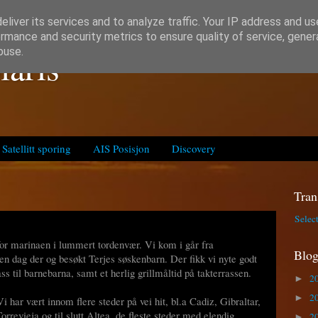
liver its services and to analyze traffic. Your IP address and u
rmance and security metrics to ensure quality of service, gene
laris
buse.
Satellitt sporing
AIS Posisjon
Discovery
Tran
Selec
nfor marinaen i lummert tordenvær. Vi kom i går fra
Blog
en dag der og besøkt Terjes søskenbarn. Der fikk vi nyte godt
ss til barnebarna, samt et herlig grillmåltid på takterrassen.
2
►
2
►
 har vært innom flere steder på vei hit, bl.a Cadiz, Gibraltar,
revieja og til slutt Altea, de fleste steder med elendig
2
►