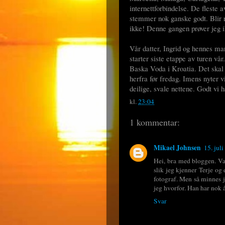
internettforbindelse. De fleste a
stemmer nok ganske godt. Blir rim
ikke! Denne gangen prøver jeg i
Vår datter, Ingrid og hennes ma
starter siste etappe av turen v
Baska Voda i Kroatia. Det skal
herfra før fredag. Imens nyter
deilige, svale nettene. Godt vi
kl.
23:04
1 kommentar:
Mikael Johnsen
15. jul
Hei, bra med bloggen. Van
slik jeg kjenner Terje og
fotograf. Men så minnes je
jeg hvorfor. Han har nok 
Svar