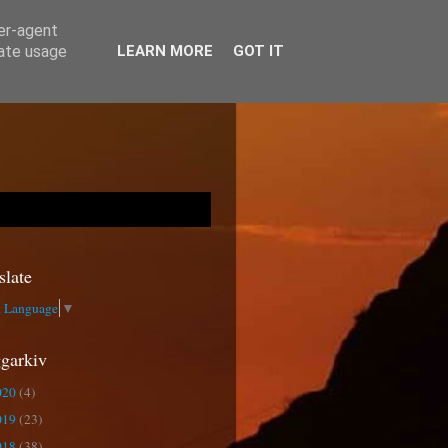
ser-agent
rate usage
LEARN MORE
GOT IT
slate
t Language
▼
garkiv
020
(4)
019
(23)
018
(38)