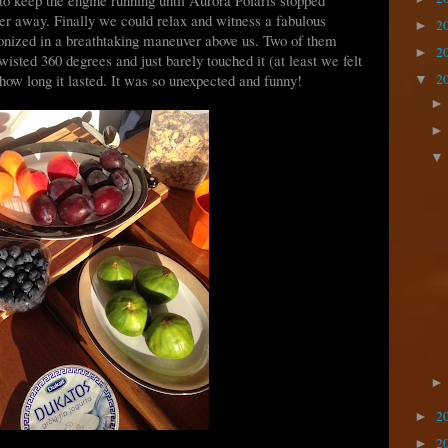
er away. Finally we could relax and witness a fabulous
2
►
onized in a breathtaking maneuver above us. Two of them
2
►
isted 360 degrees and just barely touched it (at least we felt
how long it lasted. It was so unexpected and funny!
2
▼
2
►
2
►