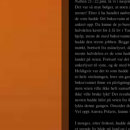
Natten 21.-22.juni, lå vi i nasj
Det var så mye bølger, at noen a
mener! Etter å ha handlet nødven
de som hadde fått buksevann ut a
ankret opp. Da kunne de jo bare
halvdelen kavet for å få liv i Ya
hjelp, mens de med buksevannet v
hadde den verste jobben. Begge 
mørkt, bortsett fra månelyset, d
mente halvdelen av de som hadd
landet på veien. Fortsatt var de
ankerlyset til syne, og de med 
Heldigvis var det to som hadde 
ro hele strekningen, hver sin g
buksevannet finne en påstignings
men veien ville ikke helt sama
ikke ville bruke lykt! Det resu
nesten hadde hilst på veien fra f
lykta denne gangen. Omsider duk
Vel oppi Aurora Polaris, kunne 
I morges, etter frokost, hadde 
et yrende liv både på land og i 