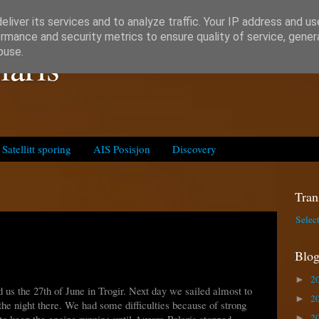
liver its services and to analyze traffic. Your IP address and u
rmance and security metrics to ensure quality of service, gene
laris
buse.
Satellitt sporing
AIS Posisjon
Discovery
Tran
Selec
Blog
2
►
 us the 27th of June in Trogir. Next day we sailed almost to
2
►
the night there. We had some difficulties because of strong
2
to keep the engine running until Aurora Polaris stopped
►