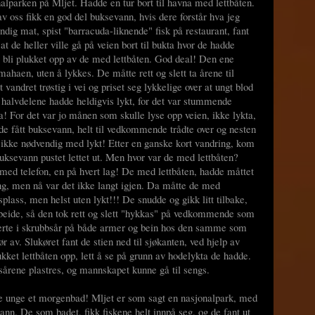
onalparken på Mljet. Hadde en tur bort til havna med lettbåten.
v oss fikk en god del buksevann, hvis dere forstår hva jeg
dig mat, spist "barracuda-liknende" fisk på restaurant, fant
t de heller ville gå på veien bort til bukta hvor de hadde
 bli plukket opp av de med lettbåten. God deal! Den ene
mahaen, uten å lykkes. De måtte rett og slett ta årene til
andret trøstig i vei og priset seg lykkelige over at ungt blod
halvdelene hadde heldigvis lykt, for det var stummende
a! For det var jo månen som skulle lyse opp veien, ikke lykta,
e fått buksevann, helt til vedkommende trådte over og nesten
t ikke nødvendig med lykt! Etter en ganske kort vandring, kom
buksevann pustet lettet ut. Men hvor var de med lettbåten?
med telefon, en på hvert lag! De med lettbåten, hadde måttet
ang, men nå var det ikke langt igjen. Da måtte de med
plass, men helst uten lykt!!! De snudde og gikk litt tilbake,
rbeide, så den tok rett og slett "hykkas" på vedkommende som
lterte i skrubbsår på både armer og bein hos den samme som
ør av. Slukøret fant de stien ned til sjøkanten, ved hjelp av
ket lettbåten opp, lett å se på grunn av hodelykta de hadde.
sårene plastres, og mannskapet kunne gå til sengs.
de unge et morgenbad! Mljet er som sagt en nasjonalpark, med
vann. De som badet, fikk fiskene helt innpå seg, og de fant ut