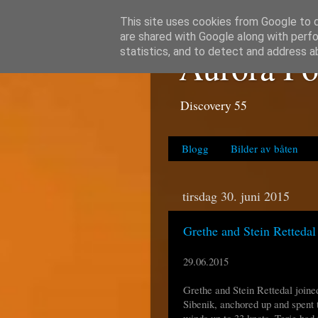
This site uses cookies from Google to de
are shared with Google along with perfo
Aurora Po
statistics, and to detect and address a
Discovery 55
Blogg
Bilder av båten
tirsdag 30. juni 2015
Grethe and Stein Rettedal
29.06.2015
Grethe and Stein Rettedal joined
Sibenik, anchored up and spent 
winds up to 33 knots. Terje had 