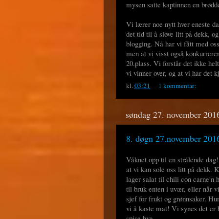
mysen satte kaptinnen en brødde
Vi lærer noe nytt hver eneste da
det tid til å sløve litt på dekk, o
blogging. Nå har vi fått med oss
men at vi visst også konkurrerer
20.plass. Vi forstår det ikke h
vi vinner over, og at vi har det 
kl.
03:21
1 kommentar:
søndag 27. november 201
8. døgn 27.november 2016
Våknet opp til en strålende dag! 
at vi kan sole oss litt på dekk. 
lager salat til chili con carne'n
til bruk enten i uvær, eller når
sjef for frukt og grønnsaker. Hun
vi å kaste mat! Vi synes det er
spise hva.