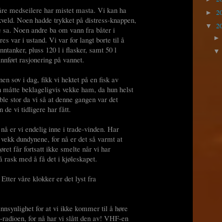
våre medseilere har mistet masta. Vi kan ha
2
►
veld. Noen hadde trykket på distress-knappen,
2
▼
 sa. Noen andre ba om vann fra båter i
s var i ustand. Vi var for langt borte til å
nntanker, pluss 120 l i flasker, samt 50 l
innført rasjonering på vannet.
n sov i dag, fikk vi hektet på en fisk av
 måtte beklageligvis vekke ham, da hun helst
 ble stor da vi så at denne gangen var det
de vi tidligere har fått.
 nå er vi endelig inne i trade-vinden. Har
 vekk dundynene, for nå er det så varmt at
øret får fortsatt ikke smelte når vi har
så rask med å få det i kjøleskapet.
 Etter våre klokker er det lyst fra
nnsynlighet for at vi ikke kommer til å høre
radioen, for nå har vi slått den av! VHF-en