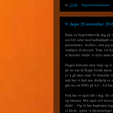
kl.
23:02
Ingen kommentarer:
9. døgn 28.november 2016
Enda en begivenhetsrik dag på ve
(en fæl salat med kalkunkjøtt 
pastaskruer, «Isabel», tror jeg 
vaniljeis til dessert. Tone var k
at heretter skulle vi styre unna k
Dagen fortsatte uten vind, og vi
på vei inn til Kapp Verde-øyene 
av å gå uten vind. Vi fortsatte 
natt har vi hatt noe drahjelp a
gitt oss en SOG på 6,5 – 6,8 kno
Fisk har vi også fått i dag. De
og tomater. Har også sett masse
dekk! – Og så har kapteinen lag
et klede, spiste vi hjemmelaget