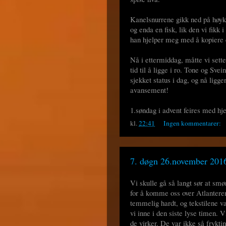
Kanelsnurrene gikk ned på høyka
og enda en fisk, lik den vi fikk
han hjelper meg med å kopiere e
Nå i ettermiddag, måtte vi sette
tid til å ligge i ro. Tone og Svei
sjekket status i dag, og nå ligger
avansement!
1.søndag i advent feires med hj
kl.
22:41
Ingen kommentarer:
7. døgn 26.november 2016
Vi skulle gå så langt sør at smør
for å komme oss over Atlanteren
temmelig hardt, og tekstilene va
vi inne i den siste lyse timen. 
de virker. De var ikke så frykti