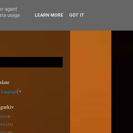
ser-agent
rate usage
LEARN MORE
GOT IT
slate
t Language
▼
garkiv
020
(4)
019
(23)
018
(38)