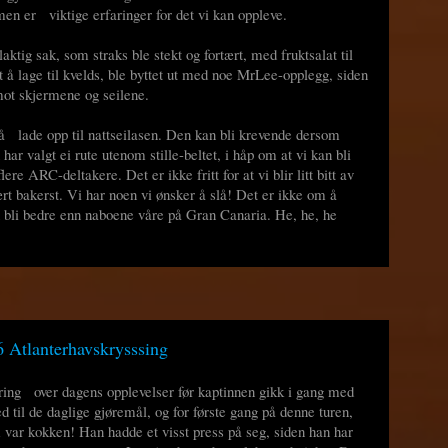
en er viktige erfaringer for det vi kan oppleve.
laktig sak, som straks ble stekt og fortært, med fruktsalat til
 å lage til kvelds, ble byttet ut med noe MrLee-opplegg, siden
ot skjermene og seilene.
å lade opp til nattseilasen. Den kan bli krevende dersom
ar valgt ei rute utenom stille-beltet, i håp om at vi kan bli
ere ARC-deltakere. Det er ikke fritt for at vi blir litt bitt av
rt bakerst. Vi har noen vi ønsker å slå! Det er ikke om å
 bli bedre enn naboene våre på Gran Canaria. He, he, he
 Atlanterhavskrysssing
ing over dagens opplevelser før kaptinnen gikk i gang med
til de daglige gjøremål, og for første gang på denne turen,
var kokken! Han hadde et visst press på seg, siden han har