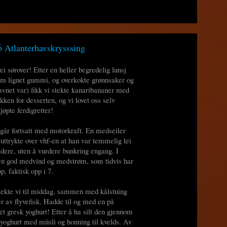
 Atlanterhavskrysssing
i sørover! Etter en heller begredelig lunsj
som lignet gummi, og overkokte grønnsaker og
navnet var) fikk vi stekte kanaribananer med
okken for desserten, og vi lovet oss selv
jøpte ferdigretter!
 går fortsatt med motorkraft. En medseiler
uttrykte over vhf-en at han var temmelig lei
videre, uten å vurdere bunkring engang. I
v en god medvind og medstrøm, som tidvis har
p, faktisk opp i 7.
 stekte vi til middag, sammen med kålstuing
r av flyvefisk. Hadde til og med en på
et gresk yoghurt! Etter å ha silt den gjennom
 yoghurt med müsli og honning til kvelds. Av