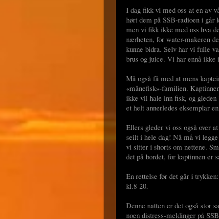
I dag fikk vi med oss at en av 
hørt dem på SSB-radioen i går k
men vi fikk ikke med oss hva de
nærheten, for water-makeren dere
kunne bidra. Selv har vi fulle va
brus og juice. Vi har ennå ikke 
Må også få med at mens kapteine
«månefisk»-familien. Kaptinnen
ikke vil hale inn fisk, og gleden
et helt annerledes eksemplar enn 
Ellers gleder vi oss også over at
seilt i hele dag! Nå må vi legge
vi sitter i shorts om nettene. Sm
det på bordet, for kaptinnen er 
En rettelse før det går i trykken:
kl.8-20.
Denne natten er det også stor sa
noen distress-meldinger på SSB-