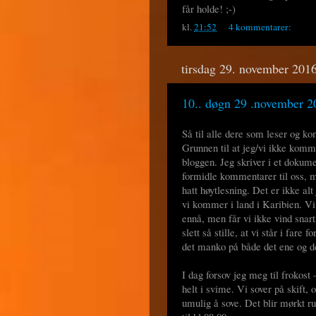
får holde! ;-)
kl.
21:52
4 kommentarer:
tirsdag 29. november 201
10.. døgn 29 .november 2
Så til alle dere som leser og ko
Grunnen til at jeg/vi ikke kommen
bloggen. Jeg skriver i et dokume
formidle kommentarer til oss, m
hatt høytlesning. Det er ikke al
vi kommer i land i Karibien. Vi
ennå, men får vi ikke vind snart,
slett så stille, at vi står i fare f
det manko på både det ene og d
I dag forsov jeg meg til frokost 
helt i svime. Vi sover på skift, 
umulig å sove. Det blir mørkt ru