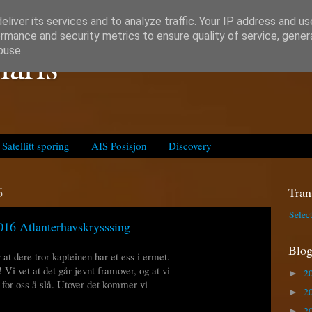
liver its services and to analyze traffic. Your IP address and u
rmance and security metrics to ensure quality of service, gene
laris
buse.
Satellitt sporing
AIS Posisjon
Discovery
6
Tran
Selec
016 Atlanterhavskrysssing
Blog
at dere tror kapteinen har et ess i ermet.
 Vi vet at det går jevnt framover, og at vi
2
►
g for oss å slå. Utover det kommer vi
2
►
2
►