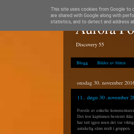
This site uses cookies from Google to de
are shared with Google along with perfo
Aurora Po
statistics, and to detect and address a
Discovery 55
Blogg
Bilder av båten
onsdag 30. november 201
11.. døgn 30 .november 2
Forstår av enkelte kommentarer 
Det tror kaptinnen bestemt ikke!
har tatt igjen noen det var vikti
antakelig sånn midt i gruppen.