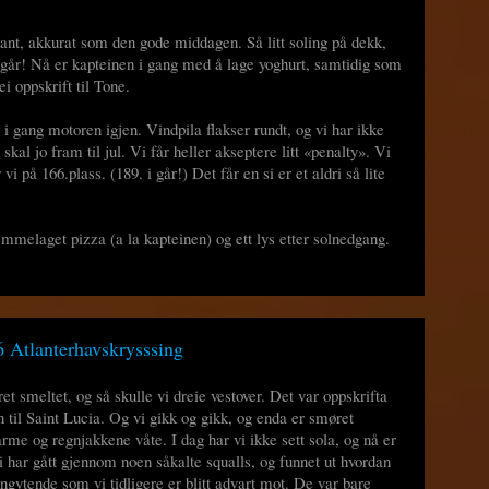
nt, akkurat som den gode middagen. Så litt soling på dekk,
 i går! Nå er kapteinen i gang med å lage yoghurt, samtidig som
i oppskrift til Tone.
 i gang motoren igjen. Vindpila flakser rundt, og vi har ikke
n skal jo fram til jul. Vi får heller akseptere litt «penalty». Vi
 vi på 166.plass. (189. i går!) Det får en si er et aldri så lite
emmelaget pizza (a la kapteinen) og ett lys etter solnedgang.
 Atlanterhavskrysssing
et smeltet, og så skulle vi dreie vestover. Det var oppskrifta
 til Saint Lucia. Og vi gikk og gikk, og enda er smøret
rme og regnjakkene våte. I dag har vi ikke sett sola, og nå er
Vi har gått gjennom noen såkalte squalls, og funnet ut hvordan
nngytende som vi tidligere er blitt advart mot. De var bare