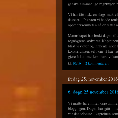
ganske alminnelige regnbyger, m
Vi har fått fisk, en slags makrel
dessert. Pizzaen vi hadde tenkt
oppmerksomheten nå er rettet m
Mannskapet har brukt dagen til 
regnbygene vedvarer. Kapteinen h
blåst vestover og innhente noen fl
konkurransen, selv om vi har væ
gjøre å komme først bare vi kan
kl.
10:16
2 kommentarer:
fredag 25. november 2016
6. døgn 25.november 2016
Vi måtte ha en liten oppsummer
bloggingen. Dagen har gått med 
var det selveste kapteinen som 