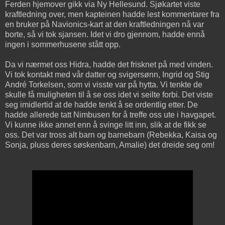
Ferden hjemover gikk via Ny Hellesund. Sjøkartet viste
kraftledning over, men kapteinen hadde lest kommentarer fra
en bruker på Navionics-kart at den kraftledningen nå var
borte, så vi tok sjansen. Idet vi dro gjennom, hadde ennå
ingen i sommerhusene stått opp.
Da vi nærmet oss Hidra, hadde det frisknet på med vinden.
Vi tok kontakt med vår datter og svigersønn, Ingrid og Stig
André Torkelsen, som vi visste var på hytta. Vi tenkte de
skulle få muligheten til å se oss idet vi seilte forbi. Det viste
seg imidlertid at de hadde tenkt å se ordentlig etter. De
hadde allerede tatt Nimbusen for å treffe oss ute i havgapet.
Vi kunne ikke annet enn å svinge litt inn, slik at de fikk se
oss. Det var tross alt barn og barnebarn (Rebekka, Kaisa og
Sonja, pluss deres søskenbarn, Amalie) det dreide seg om!