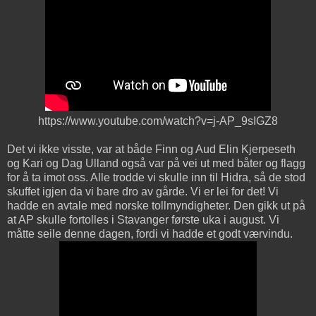
https://www.youtube.com/watch?v=j-AP_9sIGZ8
Det vi ikke visste, var at både Finn og Aud Elin Kjerpeseth
og Kari og Dag Ulland også var på vei ut med båter og flagg
for å ta imot oss. Alle trodde vi skulle inn til Hidra, så de stod
skuffet igjen da vi bare dro av gårde. Vi er lei for det! Vi
hadde en avtale med norske tollmyndigheter. Den gikk ut på
at AP skulle fortolles i Stavanger første uka i august. Vi
måtte seile denne dagen, fordi vi hadde et godt værvindu.