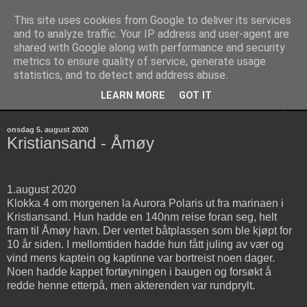
This site uses cookies from Google to deliver its services
Aurora Polaris
and to analyze traffic. Your IP address and user-agent are
shared with Google along with performance and security
metrics to ensure quality of service, generate usage
Discovery 55
statistics, and to detect and address abuse.
LEARN MORE
GOT IT
▼
onsdag 5. august 2020
Kristiansand - Åmøy
1.august 2020
Klokka 4 om morgenen la Aurora Polaris ut fra marinaen i
Kristiansand. Hun hadde en 140nm reise foran seg, helt
fram til Åmøy havn. Der ventet båtplassen som ble kjøpt for
10 år siden. I mellomtiden hadde hun fått juling av vær og
vind mens kaptein og kaptinne var bortreist noen dager.
Noen hadde kappet fortøyningen i baugen og forsøkt å
redde henne etterpå, men akterenden var rundprylt.