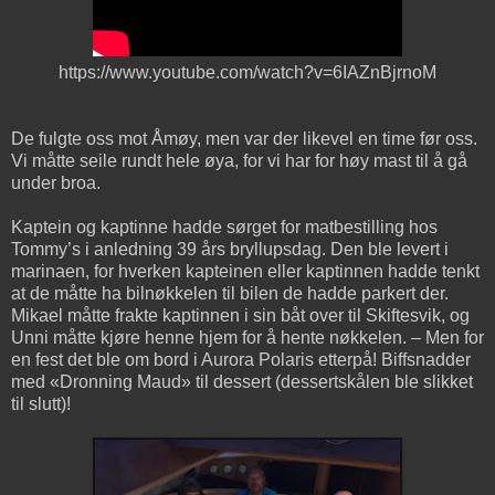
https://www.youtube.com/watch?v=6IAZnBjrnoM
De fulgte oss mot Åmøy, men var der likevel en time før oss.
Vi måtte seile rundt hele øya, for vi har for høy mast til å gå
under broa.
Kaptein og kaptinne hadde sørget for matbestilling hos
Tommy’s i anledning 39 års bryllupsdag. Den ble levert i
marinaen, for hverken kapteinen eller kaptinnen hadde tenkt
at de måtte ha bilnøkkelen til bilen de hadde parkert der.
Mikael måtte frakte kaptinnen i sin båt over til Skiftesvik, og
Unni måtte kjøre henne hjem for å hente nøkkelen. – Men for
en fest det ble om bord i Aurora Polaris etterpå! Biffsnadder
med «Dronning Maud» til dessert (dessertskålen ble slikket
til slutt)!