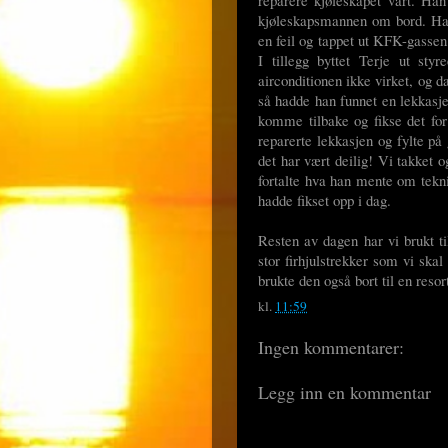
kjøleskapsmannen om bord. Han 
en feil og tappet ut KFK-gassen 
I tillegg byttet Terje ut sty
airconditionen ikke virket, og 
så hadde han funnet en lekkasje
komme tilbake og fikse det fo
reparerte lekkasjen og fylte p
det har vært deilig! Vi takket 
fortalte hva han mente om tekni
hadde fikset opp i dag.
Resten av dagen har vi brukt t
stor firhjulstrekker som vi sk
brukte den også bort til en resort
kl.
11:59
Ingen kommentarer:
Legg inn en kommentar