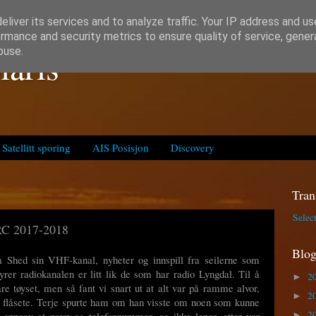
liver its services and to analyze traffic. Your IP address and u
rmance and security metrics to ensure quality of service, gene
laris
buse.
Satellitt sporing
AIS Posisjon
Discovery
Tran
Selec
RC 2017-2018
Blog
ra Shed sin VHF-kanal, nyheter og innspill fra seilerne som
yrer radiokanalen er litt lik de som har radio Lyngdal. Til å
2
►
e tøyset, men så fant vi snart ut at alt var på ramme alvor,
2
►
t flåsete. Terje spurte ham om han visste om noen som kunne
2
n oppgav et navn og telefonnummer, og ikke lenge etter var
►