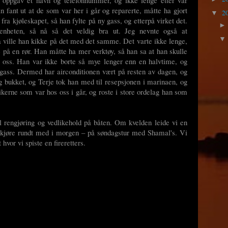
fant ut at de som var her i går og reparerte, måtte ha gjort
2
▼
fra kjøleskapet, så han fylte på ny gass, og etterpå virket det.
reenheten, så nå så det veldig bra ut. Jeg nevnte også at
da ville han kikke på det med det samme. Det varte ikke lenge,
 på en rør. Han måtte ha mer verktøy, så han sa at han skulle
r oss. Han var ikke borte så mye lenger enn en halvtime, og
å gass. Dermed har airconditionen vært på resten av dagen, og
og bukket, og Terje tok han med til resepsjonen i marinaen, og
kerne som var hos oss i går, og roste i store ordelag han som
il rengjøring og vedlikehold på båten. Om kvelden leide vi en
al kjøre rundt med i morgen – på søndagstur med Shamal's. Vi
 hvor vi spiste en fireretters.