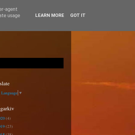
ser-agent
rate usage
LEARN MORE
GOT IT
slate
t Language
▼
garkiv
020
(4)
019
(23)
018
(38)