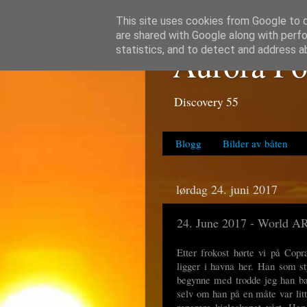
This site uses cookies from Google to de
are shared with Google along with perfo
Aurora Po
statistics, and to detect and address a
Discovery 55
Blogg
Bilder av båten
lørdag 24. juni 2017
24. June 2017 - World A
Etter frokost hørte vi på Cop
ligger i havna her. Han som st
begynne med trodde jeg han bar
selv om han på en måte var lit
reparere kjøleskapet vårt. Ha