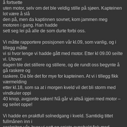
å fortsette
uten motor, selv om det ble veldig stille på sjøen. Kapteinen
lot være å slå
den på, men da kaptinnen sovnet, kom jammen meg
motoren i gang. Han hadde
sett seg lei på alle de som durte forbi oss.
Vi måtte rapportere posisjonen vår kl.09, som vanlig, og i
tillegg måtte
vi si hvor lenge vi hadde gått med motor. Etter kl 09.00 seilte
vi. Utover
dagen ble det stillere og stillere, og de rundt oss begynte å
gå raskere og
raskere. Da ble det for mye for kapteinen. At vi i tillegg fikk
værmelding
etter kl.18, som sa at i morgen kveld vil det bli storm med
vindkuler oppi
40 knop, avgjorde saken! Nå går vi altså igjen med motor –
og seilet oppe!
Vi hadde en praktfull solnedgang i kveld. Samtidig tittet
fullmånen inn i