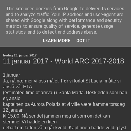
This site uses cookies from Google to deliver its services
Aurora Polaris
and to analyze traffic. Your IP address and user-agent are
shared with Google along with performance and security
metrics to ensure quality of service, generate usage
Discovery 55
statistics, and to detect and address abuse.
LEARN MORE
GOT IT
▼
fredag 13. januar 2017
11 januar 2017 - World ARC 2017-2018
1.januar
Ja, nå nærmer vi oss målet. Før vi forlot St Lucia, måtte vi
anslå vår ETA
(estimated time of arrival) i Santa Marta. Beskjeden som han
er, anslo
kapteinen på Aurora Polaris at vi ville være framme torsdag
12.januar
kl.15.00. Nå ser det jammen meg ut som om det kan
stemme! Vi hadde en liten
debatt om farten vår i går kveld. Kaptinnen hadde veldig lyst