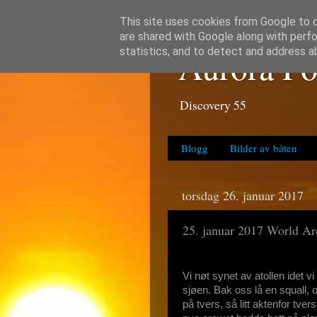
This site uses cookies from Google to de
are shared with Google along with perfo
Aurora Po
statistics, and to detect and address a
Discovery 55
Blogg
Bilder av båten
torsdag 26. januar 2017
25. januar 2017 World A
Vi nøt synet av atollen idet v
sjøen. Bak oss lå en squall, 
på tvers, så litt aktenfor tver