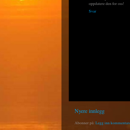
oppdatere den for oss!
Svar
Nyere innlegg
Abonner på:
Legg inn kommentar