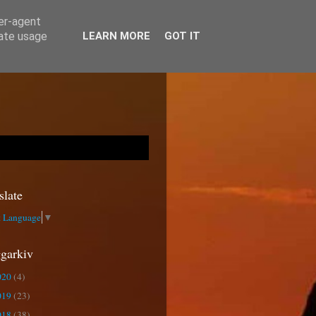
ser-agent
rate usage
LEARN MORE
GOT IT
slate
t Language
▼
garkiv
020
(4)
019
(23)
018
(38)