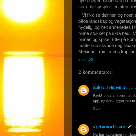
nye crewet hadde hatt på plas
som ble sjøsyke, en uten pla
Vi fikk se delfiner, og noen 
både landskap og vegetasjon. 
nydelig, og helt annerledes i 
pinne stukket på skrå nedi. M
pinnen og spise. Etterpå kom
måtte hun skynde seg tilbake
Mexican Train, mens kaptinne
kl.
04:58
2 kommentarer:
Mikael Johnsen
26. jan
Kjekt at de er fremme. Sa
opp, og dere ligger rett ut
Svar
s/y Aurora Polaris
Nå har kapteinen tatt kon