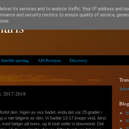
liver its services and to analyze traffic. Your IP address and u
rmance and security metrics to ensure quality of service, gene
laris
buse.
Satellitt sporing
AIS Posisjon
Discovery
Tran
Selec
rc 2017-2018
Blog
i forlot den. Ingen av oss badet, enda det var 29.grader i
2
►
og vi nøt følgene av den. Vi hadde 13-17 knops vind, først
2
►
s, med bølger på tvers, og til slutt seilte vi downwind. Det
2
►