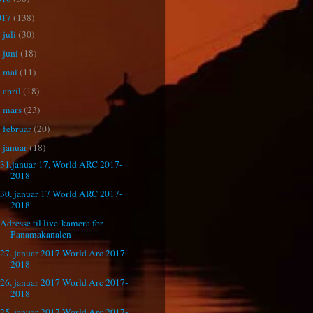
017
(138)
juli
(30)
►
juni
(18)
►
mai
(11)
►
april
(18)
►
mars
(23)
►
februar
(20)
►
januar
(18)
▼
31.januar 17, World ARC 2017-
2018
30. januar 17 World ARC 2017-
2018
Adresse til live-kamera for
Panamakanalen
27. januar 2017 World Arc 2017-
2018
26. januar 2017 World Arc 2017-
2018
25. januar 2017 World Arc 2017-