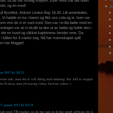
ter, så de var rimelig «høye». Etter hvert var det noen
ster, og en med!
2
▼
så flyvefisk. Ankom Lindon Bay 16.30. Litt annerledes,
Vi hadde en tur i baren og fikk oss cola og is. Isen var
form enn de vi er vant med. Den var i ei lita bøtte med en
eningen var at vi skulle ta den ut av bøtta og holde den i
 det en hund og slikket kaptinnens hender rene. Da
 i båten for å vaske seg. Nå har mannskapet spilt
n har blogget!
uar 2017 kl. 20:21
vner info, men det er vell dårlig med dekning. Ser AIS er stoppet
for St.lucia. men yb tracing virker. God tur videre :)
27. januar 2017 kl. 03:35
takt med YB-tracker, og de har sagt at de har sendt software for å