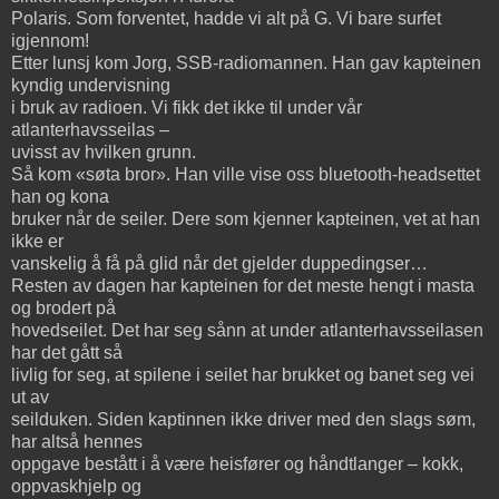
Polaris. Som forventet, hadde vi alt på G. Vi bare surfet
igjennom!
Etter lunsj kom Jorg, SSB-radiomannen. Han gav kapteinen
kyndig undervisning
i bruk av radioen. Vi fikk det ikke til under vår
atlanterhavsseilas –
uvisst av hvilken grunn.
Så kom «søta bror». Han ville vise oss bluetooth-headsettet
han og kona
bruker når de seiler. Dere som kjenner kapteinen, vet at han
ikke er
vanskelig å få på glid når det gjelder duppedingser…
Resten av dagen har kapteinen for det meste hengt i masta
og brodert på
hovedseilet. Det har seg sånn at under atlanterhavsseilasen
har det gått så
livlig for seg, at spilene i seilet har brukket og banet seg vei
ut av
seilduken. Siden kaptinnen ikke driver med den slags søm,
har altså hennes
oppgave bestått i å være heisfører og håndtlanger – kokk,
oppvaskhjelp og