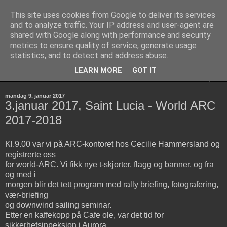
This site uses cookies from Google to deliver its services
Aurora Polaris
and to analyze traffic. Your IP address and user-agent are
shared with Google along with performance and security
metrics to ensure quality of service, generate usage
Discovery 55
statistics, and to detect and address abuse.
LEARN MORE
GOT IT
▼
mandag 9. januar 2017
3.januar 2017, Saint Lucia - World ARC
2017-2018
Kl.9.00 var vi på ARC-kontoret hos Cecilie Hammersland og
registrerte oss
for world-ARC. Vi fikk nye t-skjorter, flagg og banner, og fra
og med i
morgen blir det tett program med rally briefing, fotografering,
vær-briefing
og downwind sailing seminar.
Etter en kaffekopp på Cafe ole, var det tid for
sikkerhetsinpeksjon i Aurora