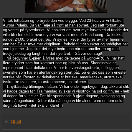
Vi tok lettbåten og fortøyde den ved brygga. Ved 23-tida var vi tilbake i
Aurora Polaris. Da var Terje så trøtt at han sovnet. Jeg satt fortsatt ute
og ventet på fyrverkeriet. Vi snakket om hvor mye fyrverkeri vi trodde det
ville bli i forhold til hvor mye vi var vant med på Randaberg. Da klokka
rundet 24.00, braket det løs. Vi synes likevel der fyres av mer hjemme
enn her. De er mye mer disiplinert i forhold til tidspunkter og ryddighet her
enn hjemme. Jeg liker det mye bedre enn når det smeller fra og med
tredje juledag og langt inn i det nye året. - Så var det sagt!
Nå begynner E-piren å fylles med deltakere på world-ARC. Vi har hatt
flere stykker som har kommet bort og hilst på oss. Skandinavia er
representert blant deltakerne. Vi har to svenskregistrerte, i tillegg en
svenske som har en utenlandskregistrert båt. Så er det oss som eneste
norske båt. Resten av deltakerne er britiske, amerikanske, australske,
tyske, tre sveitsere, to østeuropeere, en italiener.
1.nyttårsdag tilbringes i båten. Vi har endel regnbyger i dag, akkurat slik
vi hadde dagen før. Fra mandag av skal vi visstnok ha sol og finvær - helt
til dagen før vi seiler. Det blir spennende å gjøre tingene, planlegging og
sånn på egenhånd. Det er ikke så lenge vi blir alene, bare en fem-seks
døgn på havet - det skal vi klare! :)
kl.
19:53