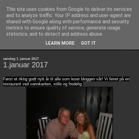
This site uses cookies from Google to deliver its services
Aurora Polaris
and to analyze traffic. Your IP address and user-agent are
shared with Google along with performance and security
metrics to ensure quality of service, generate usage
Discovery 55
statistics, and to detect and address abuse.
LEARN MORE
GOT IT
▼
søndag 1. januar 2017
1.januar 2017
Først et riktig godt nytt år til alle som leser bloggen vår! Vi feiret på en
restaurant ved vannkanten, stille og fredelig.